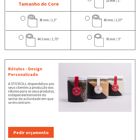
25 mm / 1"
Tamanho do Core
38 mm / 1,5"
40 mm / 1,57"
44.5 mm / 1,75"
76 mm / 3"
Rótulos - Design
Personalizado
A STICKOLL disponibiliza aos
seus clientes a produção dos
rótulos para os seus produtos,
independentemente do
sector de actividade em que
se encontram.
Pedir orçamento