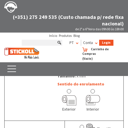
(+351) 275 249 535 (Custo chamada p/ rede fixa
nacional)
de 2ª a 6ª feira das 09h00 às 18h00
Início
Produtos
Blog
Rolos de etiquetas não térmicas Quadradas
X mm
PT
Conta
Login
Rolos de etiquetas não térmicas - Quadradas - X mm
Carrinho de
Compras
(Vazio)
Etiquetas em rolo
PESQUISAR
Quadradas
COM FILTROS
Tamanho:
X mm
Sentido do enrolamento
Exterior
Interior