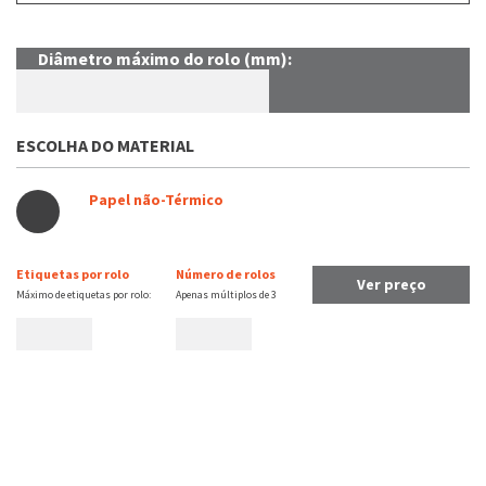
Diâmetro máximo do rolo (mm):
ESCOLHA DO MATERIAL
Papel não-Térmico
Etiquetas por rolo
Número de rolos
Ver preço
Máximo de etiquetas por rolo:
Apenas múltiplos de
3