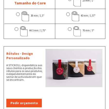
25 mm / 1"
Tamanho do Core
38 mm / 1,5"
40 mm / 1,57"
44.5 mm / 1,75"
76 mm / 3"
Rótulos - Design
Personalizado
A STICKOLL disponibiliza aos
seus clientes a produção dos
rótulos para os seus produtos,
independentemente do
sector de actividade em que
se encontram.
Pedir orçamento