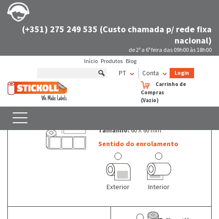
(+351) 275 249 535 (Custo chamada p/ rede fixa
nacional)
de 2ª a 6ª feira das 09h00 às 18h00
Início
Produtos
Blog
Rolos de etiquetas não térmicas Quadradas
60 X 60 mm
PT
Conta
Login
Rolos de etiquetas não térmicas - Quadradas - 60 X 60 mm
Carrinho de
Compras
(Vazio)
Etiquetas em rolo
PESQUISAR
Quadradas
COM FILTROS
Tamanho:
60 X 60 mm
Sentido do enrolamento
Exterior
Interior